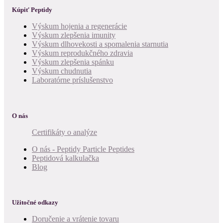
Kúpiť Peptidy
Výskum hojenia a regenerácie
Výskum zlepšenia imunity
Výskum dlhovekosti a spomalenia starnutia
Výskum reprodukčného zdravia
Výskum zlepšenia spánku
Výskum chudnutia
Laboratórne príslušenstvo
O nás
Certifikáty o analýze
O nás - Peptidy Particle Peptides
Peptidová kalkulačka
Blog
Užitočné odkazy
Doručenie a vrátenie tovaru