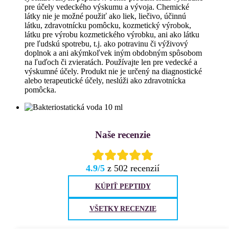
pre účely vedeckého výskumu a vývoja. Chemické
látky nie je možné použiť ako liek, liečivo, účinnú
látku, zdravotnícku pomôcku, kozmetický výrobok,
látku pre výrobu kozmetického výrobku, ani ako látku
pre ľudskú spotrebu, t.j. ako potravinu či výživový
doplnok a ani akýmkoľvek iným obdobným spôsobom
na ľuďoch či zvieratách. Používajte len pre vedecké a
výskumné účely. Produkt nie je určený na diagnostické
alebo terapeutické účely, neslúži ako zdravotnícka
pomôcka.
Naše recenzie
4.9/5
z 502 recenzií
KÚPIŤ PEPTIDY
VŠETKY RECENZIE