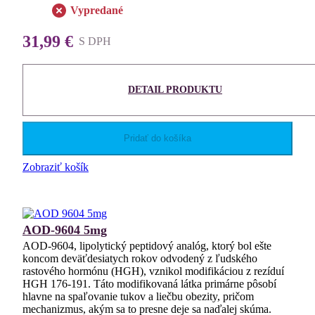
Vypredané
31,99 €
S DPH
DETAIL PRODUKTU
Pridať do košíka
Zobraziť košík
AOD-9604 5mg
AOD-9604, lipolytický peptidový analóg, ktorý bol ešte
koncom deväťdesiatych rokov odvodený z ľudského
rastového hormónu (HGH), vznikol modifikáciou z rezíduí
HGH 176-191. Táto modifikovaná látka primárne pôsobí
hlavne na spaľovanie tukov a liečbu obezity, pričom
mechanizmus, akým sa to presne deje sa naďalej skúma.