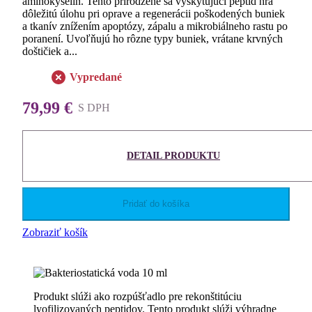
aminokyselín. Tento prirodzene sa vyskytujúci peptid hrá
dôležitú úlohu pri oprave a regenerácii poškodených buniek
a tkanív znížením apoptózy, zápalu a mikrobiálneho rastu po
poranení. Uvoľňujú ho rôzne typy buniek, vrátane krvných
doštičiek a...
Vypredané
79,99 €
S DPH
DETAIL PRODUKTU
Pridať do košíka
Zobraziť košík
Produkt slúži ako rozpúšťadlo pre rekonštitúciu
lyofilizovaných peptidov. Tento produkt slúži výhradne