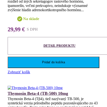
rozdiel od iných sekretagogov rastového hormónu,
ipamorelín, veľmi prekvapivo, neindukuje významné
zvýšenie hladín adrenokortikotropného hormónu...
Na sklade
29,99 €
S DPH
DETAIL PRODUKTU
Pridať do košíka
Zobraziť košík
Thymosin Beta-4 (TB-500) 10mg
Thymosin Beta-4 (Tβ4), tiež nazývaný TB-500, je
syntetická verzia prírodného peptidu pozostávajúceho zo 43