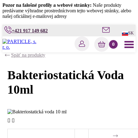
Pozor na falošné profily a webové stránky:
Naše produkty
predávame výhradne prostredníctvom tejto webovej stránky, alebo
našej oficiálnej e-mailovej adresy
info@particlepeptides.com
(prečítajte si viac)
+421 917 149 682
SK
0
Späť na produkty
Bakteriostatická Voda
10ml

