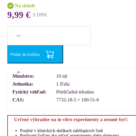
Na sklade
9,99 €
S DPH
Pridať do košíka
Množstvo:
10 ml
Jednotka:
1 fľaša
Fyzický vzhľad:
Priehľadná tekutina
CAS:
7732-18-5 + 100-51-6
Určené výhradne na in vitro experimenty a nesmie byť:
Použité v klinických skúškach zahŕňajúcich ľudí
Podávané ľuďom ako súčasť experimentu alebo skúmania