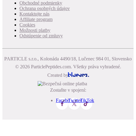
Obchodné podmienky
Ochrana osobných údajov
Kontaktujte nás
Affiliate program
Cookies
Možnosti platby
Odstúpenie od zmluvy
PARTICLE s.r.o., Kolonáda 4490/18, Lučenec 984 01, Slovensko
© 2026 ParticlePeptides.com. Všetky práva vyhradené.
Created by
Zostaňte v spojení:
Facebook
Twitter
TikTok