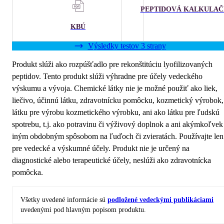
PEPTIDOVÁ KALKULA
KBÚ
Výsledky testov 3 strany
Produkt slúži ako rozpúšťadlo pre rekonštitúciu lyofilizovaných
peptidov. Tento produkt slúži výhradne pre účely vedeckého
výskumu a vývoja. Chemické látky nie je možné použiť ako liek,
liečivo, účinnú látku, zdravotnícku pomôcku, kozmetický výrobok,
látku pre výrobu kozmetického výrobku, ani ako látku pre ľudskú
spotrebu, t.j. ako potravinu či výživový doplnok a ani akýmkoľvek
iným obdobným spôsobom na ľuďoch či zvieratách. Používajte len
pre vedecké a výskumné účely. Produkt nie je určený na
diagnostické alebo terapeutické účely, neslúži ako zdravotnícka
pomôcka.
Všetky uvedené informácie sú
podložené vedeckými publikáciami
uvedenými pod hlavným popisom produktu.